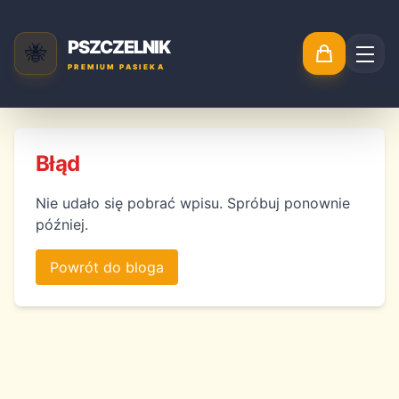
PSZCZELNIK
🐝
PREMIUM PASIEKA
Błąd
Nie udało się pobrać wpisu. Spróbuj ponownie
później.
Powrót do bloga