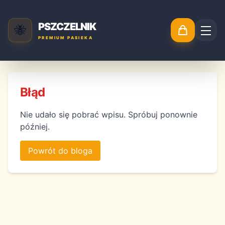
PSZCZELNIK
🐝
PREMIUM PASIEKA
Błąd
Nie udało się pobrać wpisu. Spróbuj ponownie
później.
Powrót do bloga