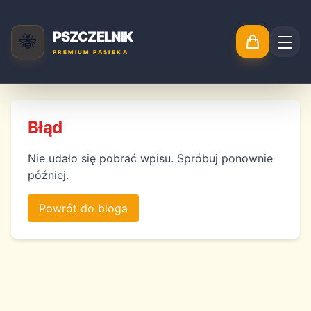
PSZCZELNIK
🐝
PREMIUM PASIEKA
Błąd
Nie udało się pobrać wpisu. Spróbuj ponownie
później.
Powrót do bloga