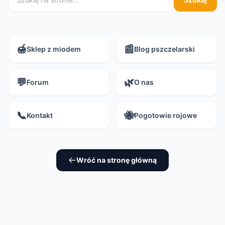
🍯
📰
Sklep z miodem
Blog pszczelarski
💬
🌿
Forum
O nas
📞
🐝
Kontakt
Pogotowie rojowe
Wróć na stronę główną