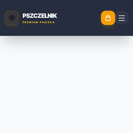
PSZCZELNIK
🐝
PREMIUM PASIEKA