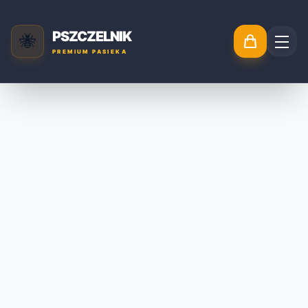
PSZCZELNIK
🐝
PREMIUM PASIEKA