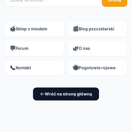
🍯
📰
Sklep z miodem
Blog pszczelarski
💬
🌿
Forum
O nas
📞
🐝
Kontakt
Pogotowie rojowe
Wróć na stronę główną