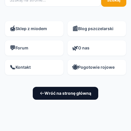
🍯
📰
Sklep z miodem
Blog pszczelarski
💬
🌿
Forum
O nas
📞
🐝
Kontakt
Pogotowie rojowe
Wróć na stronę główną