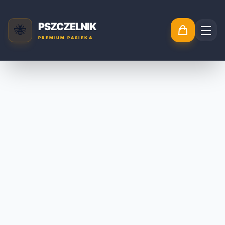
PSZCZELNIK
🐝
PREMIUM PASIEKA