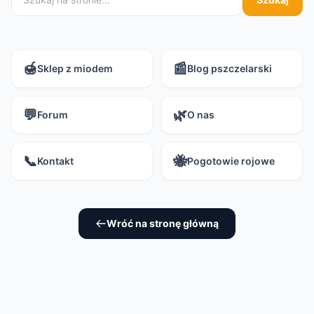
🍯
📰
Sklep z miodem
Blog pszczelarski
💬
🌿
Forum
O nas
📞
🐝
Kontakt
Pogotowie rojowe
Wróć na stronę główną