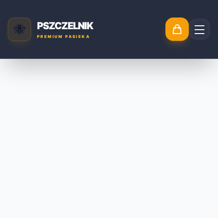
PSZCZELNIK
🐝
PREMIUM PASIEKA