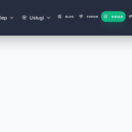
📰
💬
🛒

🌸
lep
Usługi
BLOG
FORUM
GIEŁDA