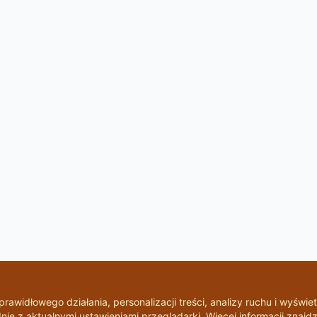
rawidłowego działania, personalizacji treści, analizy ruchu i wyświet
ie z aktualnymi ustawieniami przeglądarki. Więcej informacji znajdz