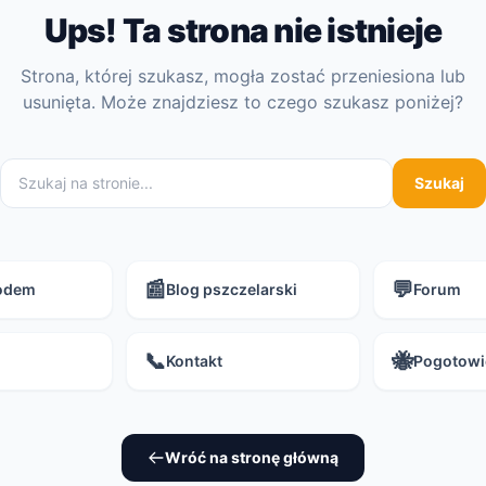
Ups! Ta strona nie istnieje
Strona, której szukasz, mogła zostać przeniesiona lub
usunięta. Może znajdziesz to czego szukasz poniżej?
Szukaj
📰
💬
iodem
Blog pszczelarski
Forum
📞
🐝
Kontakt
Pogotowi
Wróć na stronę główną