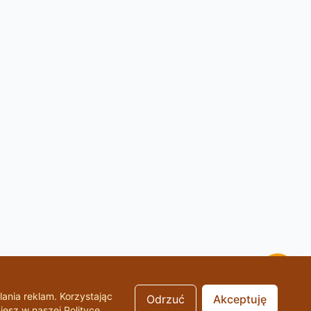
lania reklam. Korzystając
Odrzuć
Akceptuję
iesz w naszej
Polityce