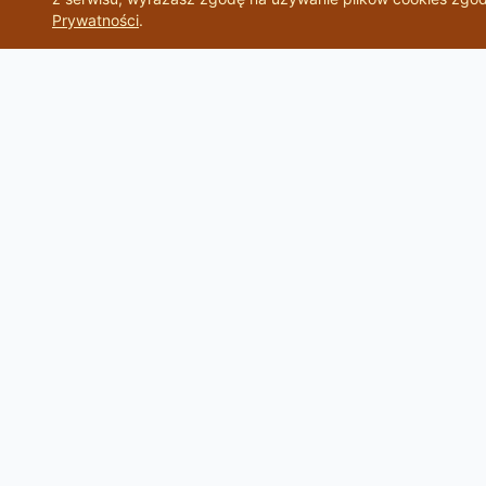
Prywatności
.
NAWIGA
PSZCZELNIK
🐝
PREMIUM PASIEKA
STRONA G
NASZA HI
Nasza Pasieka Oferuje Naturalne,
Ekologiczne Miody Prosto Od Pszczół Z
🍓 MIODY
Czystego Regionu.
🐝 ZBIERA
💨 SUSZEN