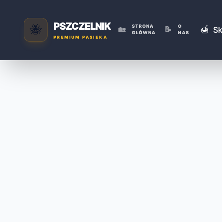
PSZCZELNIK
🐝
STRONA
O
🍯
🏡
📝
Sk
GŁÓWNA
NAS
PREMIUM PASIEKA