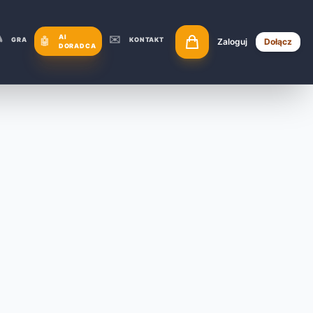

AI
✉️
🤖
GRA
KONTAKT
Zaloguj
Dołącz
DORADCA