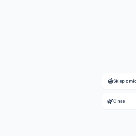
🍯
Sklep z m
🌿
O nas