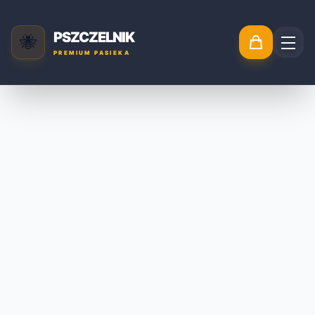
PSZCZELNIK
🐝
PREMIUM PASIEKA