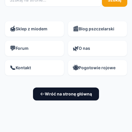
🍯
📰
Sklep z miodem
Blog pszczelarski
💬
🌿
Forum
O nas
📞
🐝
Kontakt
Pogotowie rojowe
Wróć na stronę główną