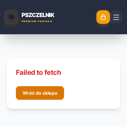
PSZCZELNIK
🐝
PREMIUM PASIEKA
Failed to fetch
Wróć do sklepu