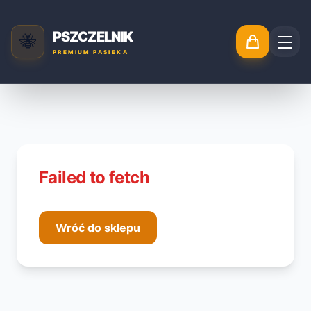
PSZCZELNIK
🐝
PREMIUM PASIEKA
Failed to fetch
Wróć do sklepu