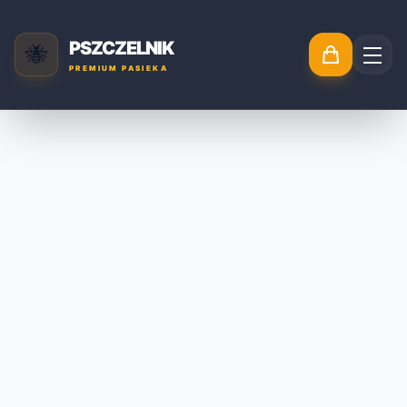
PSZCZELNIK
🐝
PREMIUM PASIEKA