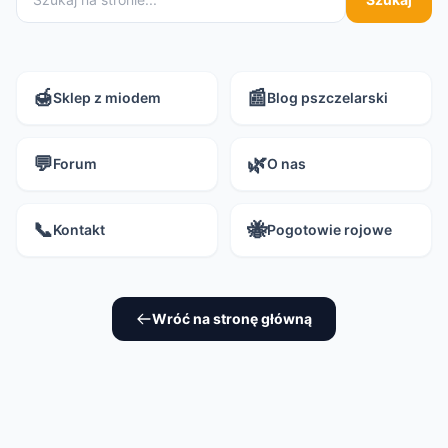
🍯
📰
Sklep z miodem
Blog pszczelarski
💬
🌿
Forum
O nas
📞
🐝
Kontakt
Pogotowie rojowe
Wróć na stronę główną